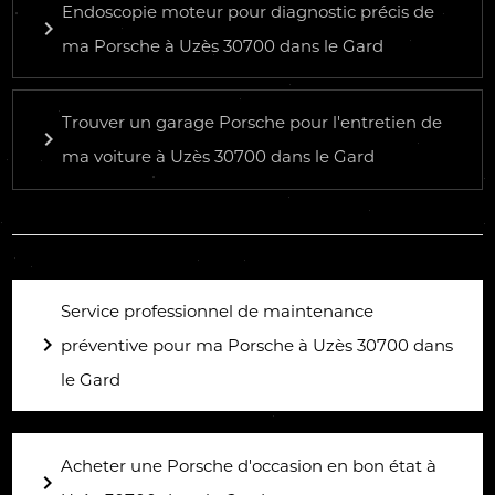
Endoscopie moteur pour diagnostic précis de
navigate_next
ma Porsche à Uzès 30700 dans le Gard
Trouver un garage Porsche pour l'entretien de
navigate_next
ma voiture à Uzès 30700 dans le Gard
Service professionnel de maintenance
navigate_next
préventive pour ma Porsche à Uzès 30700 dans
le Gard
Acheter une Porsche d'occasion en bon état à
navigate_next