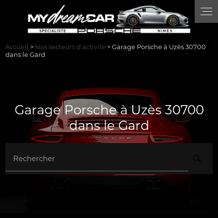
Panneau de gestion des cookies
Accueil
>
Nos secteurs d'activité
> Garage Porsche à Uzès 30700
dans le Gard
Garage Porsche à Uzès 30700
dans le Gard
Rechercher