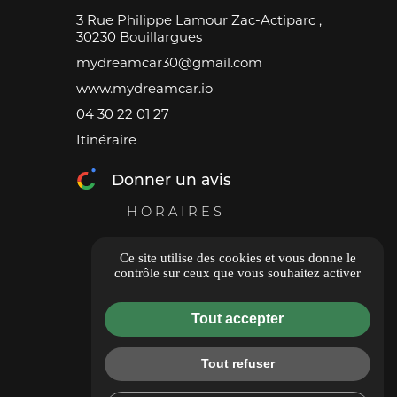
3 Rue Philippe Lamour Zac-Actiparc ,
30230 Bouillargues
mydreamcar30@gmail.com
www.mydreamcar.io
04 30 22 01 27
Itinéraire
Donner un avis
HORAIRES
Du Lundi au Vendredi
Ce site utilise des cookies et vous donne le
08h à 12h - 14h à 18h
contrôle sur ceux que vous souhaitez activer
Samedi 09h à 12h
Tout accepter
Dimanche fermé
Tout refuser