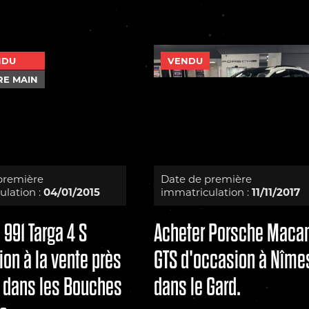
NDU
VENDU
RE MAIN
première
Date de première
lation :
04/01/2015
immatriculation :
11/11/2017
991 Targa 4 S
Acheter Porsche Maca
on à la vente près
GTS d'occasion à Nîme
s dans les Bouches
dans le Gard.