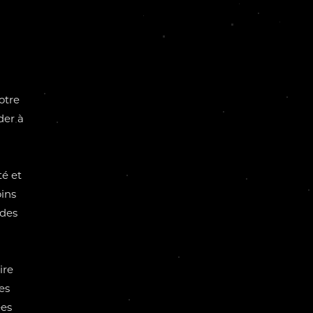
otre
der à
té et
ins
 des
ire
es
ées