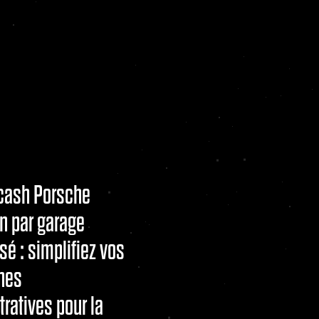
cash Porsche
n par garage
sé : simplifiez vos
hes
ratives pour la