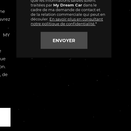
que les informations saisies soient
traitées par
My Dream Car
dans le
cadre de ma demande de contact et
ne
de la relation commerciale qui peut en
uvrez
découler.
En savoir plus en consultant
notre politique de confidentialité.
*
 ! MY
e
que
on.
, de