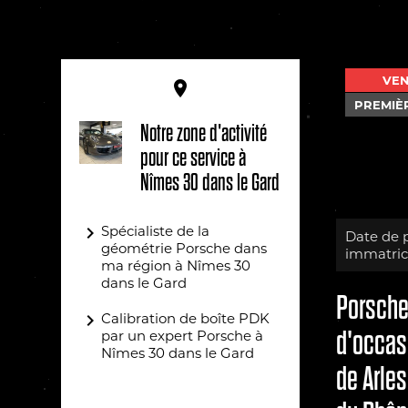
VE
place
PREMIÈ
Notre zone d'activité
pour ce service à
Nîmes 30 dans le Gard
navigate_next
Spécialiste de la
Date de 
géométrie Porsche dans
immatricu
ma région à Nîmes 30
dans le Gard
Porsche 
navigate_next
Calibration de boîte PDK
d'occasi
par un expert Porsche à
Nîmes 30 dans le Gard
de Arle