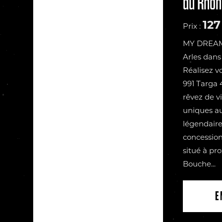
du Rhôn
127
Prix :
MY DREAM 
Arles dans
Réalisez v
991 Targa 
rêvez de v
uniques au
légendair
concession
situé à pro
Bouche...
E