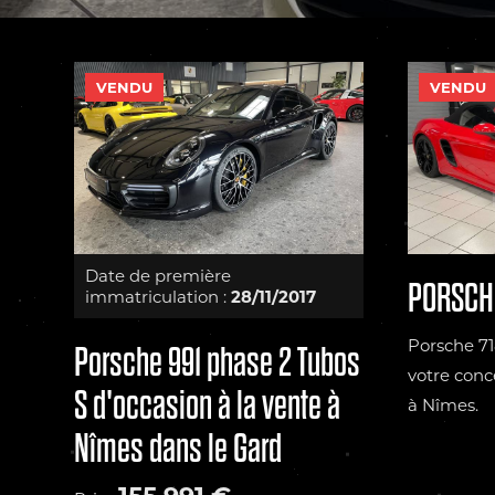
VENDU
VENDU
Date de première
PORSCHE
immatriculation :
28/11/2017
Porsche 7
Porsche 991 phase 2 Tubos
votre con
S d'occasion à la vente à
à Nîmes.
Nîmes dans le Gard