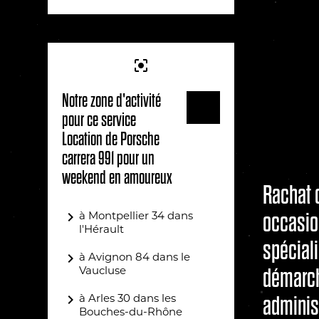
center_focus_strong
Notre zone d'activité
pour ce service
Location de Porsche
carrera 991 pour un
weekend en amoureux
Rachat 
navigate_next
à Montpellier 34 dans
occasio
l'Hérault
spéciali
navigate_next
à Avignon 84 dans le
Vaucluse
démarc
navigate_next
à Arles 30 dans les
administ
Bouches-du-Rhône