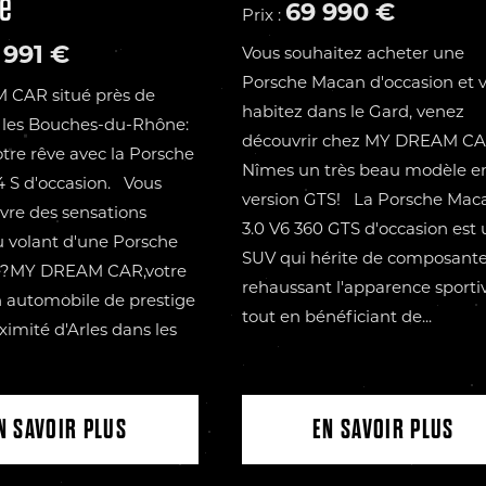
e
69 990 €
Prix :
 991 €
Vous souhaitez acheter une
Porsche Macan d'occasion et 
CAR situé près de
habitez dans le Gard, venez
 les Bouches-du-Rhône:
découvrir chez MY DREAM CA
otre rêve avec la Porsche
Nîmes un très beau modèle e
4 S d'occasion. Vous
version GTS! La Porsche Mac
ivre des sensations
3.0 V6 360 GTS d'occasion est 
 volant d'une Porsche
SUV qui hérite de composant
e?MY DREAM CAR,votre
rehaussant l'apparence sporti
 automobile de prestige
tout en bénéficiant de...
ximité d'Arles dans les
N SAVOIR PLUS
EN SAVOIR PLUS