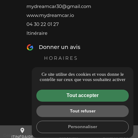
mydreamcar30@gmail.com
www.mydreamcar.io
04 30 22 01 27
Itinéraire
Donner un avis
HORAIRES
Du Lundi au Vendredi
Ce site utilise des cookies et vous donne le
08h à 12h - 14h à 18h
contrôle sur ceux que vous souhaitez activer
Samedi 09h à 12h
Tout accepter
Dimanche fermé
Tout refuser
Personnaliser
place
mail
call
Gestion des cookies
ITINÉRAIRE
CONTACT
04 30 22 01 27