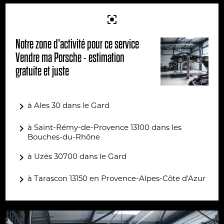
center_focus_strong
Notre zone d'activité pour ce service
Vendre ma Porsche - estimation
gratuite et juste
navigate_next
à Ales 30 dans le Gard
navigate_next
à Saint-Rémy-de-Provence 13100 dans les
Bouches-du-Rhône
navigate_next
à Uzès 30700 dans le Gard
navigate_next
à Tarascon 13150 en Provence-Alpes-Côte d'Azur